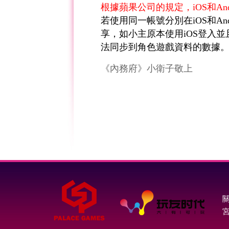
根據蘋果公司的規定，iOS和An
若使用同一帳號分別在iOS和A
享，如小主原本使用iOS登入並
法同步到角色遊戲資料的數據
《內務府》小衛子敬上
宮