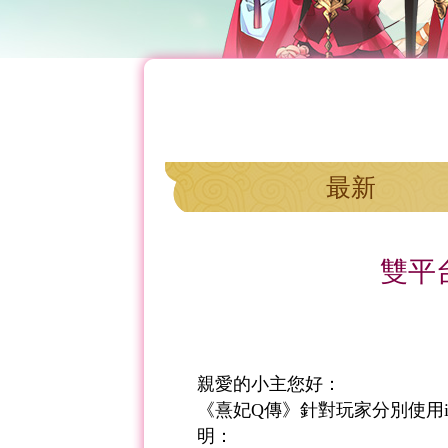
最新
雙平
親愛的小主您好：
《熹妃Q傳》針對玩家分別使用i
明：